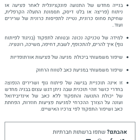
בנייה מחדש של התנועה פונקציונלית לאחר פציעה או
ניתוח (פריצה או בלט דיסק, תסמונת התעלה הקרפלית,
שחיקת סחוס כרונית, נטייה לתפיסות כרונית של שרירים
ועוד..
למידה של טכניקה נכונה ובטוחה לתפקוד (בניגוד לפיתוח
גוף) איך להרים, להתכופף, לשבת, דחיפה, משיכה, רוטציה.
שיפור משמעותי ביכולת מניעה של פציעות אורתופדיות
שיפור משמעותי במניעת כאב לטווח הרחוק
זו אינה תוכניית בגישה של פיתוח גוף ושרירים הנפוצה
בחדרי כושר זוהי תוכנית שבה ניתן דגש עצום בבניה מחדש
של יכולת התנועה והתפקוד ללא כאב של אינדיבידואל
ועונה על הצורך ההכרחי למניעת פציעות חוזרות, הפחתת
כאב ושיפור התפקוד לפי צרכיו האישיים.
אהבתם?
שתפו ברשתות חברתיות