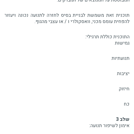
המבוססת על הממצאים של המבדקים:
תוכנית זאת משמשת לבניית בסיס לחזרה לתנועה נכונה ויעזור
להפחית עומס מכני, וואסקולרי ו / או עצבי מהגוף.
התוכנית כוללת תרגילי:​
גמישות
תנועתיות
יציבות
חיזוק
כח
שלב 3
אימון לשיפור תנועה: