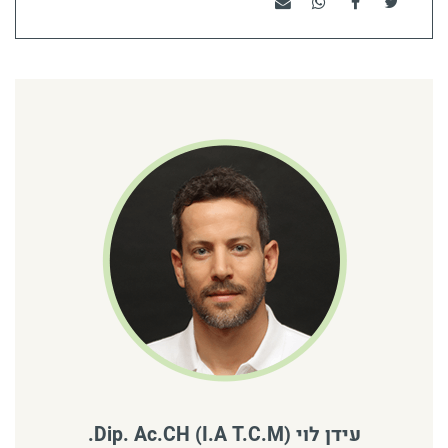
שתפו בטוויטר
שתפו בפייסבוק
שתפו בוואטסאפ
שתף בדוא"ל
עידן לוי (Dip. Ac.CH (I.A T.C.M.