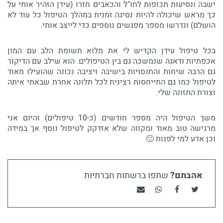
ישבה ונסיעות תכופות לחו"ל והכאבים חזרו (עידן הזהיר אותי על
כך מראש שיכולה להיות נסיגה זמנית במהלך הטיפול כל עוד לא
הושלם) ונדרשו מספר מפגשים נוספים כדי לייצב אותי.
בכל טיפול עידן הקדיש לי את מלוא תשומת הלב עם המון
אכפתיות ודאגה שנמשכה גם בין הטיפולים. הוא שילב עם הדיקור
גם הרבה שיחות והתנסויות בישיבה ויציבה נכונה שהועילו מאוד
לטיפול כמו גם התייחסות רצינית לכל תלונה אחרת שבאתי איתה
וצורת התזונה שלי.
משך הטיפול היה מספר חודשים (כ-10 טיפולים) והיום אני
מרגישה טוב מאוד ומקווה שלא אזדקק לטיפול נוסף אך במידה
וכן אדע למי לפנות 🙂
אהבתם?
שתפו ברשתות חברתיות
שתפו בטוויטר
שתפו בפייסבוק
שתפו בוואטסאפ
שתף בדוא"ל