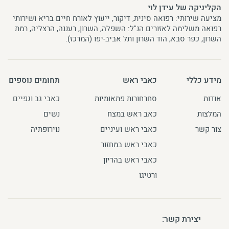
הקליניקה של עידן לוי
מציעה שירותי: רפואה סינית, דיקור, ייעוץ לאורח חיים בריא ושירותי
רפואה משלימה לאזורים הנ"ל: השפלה, השרון, רעננה, הרצליה, רמת
השרון, כפר סבא, הוד השרון ותל אביב-יפו (המרכז).
מידע כללי
כאבי ראש
תחומים נוספים
אודות
סחרחורות פתאומיות
כאבי גב וגפיים
המלצות
כאב ראש במצח
נשים
צור קשר
כאבי ראש ועיניים
נוירופתיה
כאבי ראש במחזור
כאבי ראש בהריון
ורטיגו
יצירת קשר: