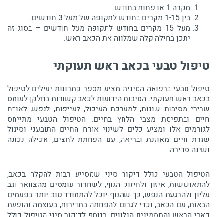
מקרה 1 או פחות בחודש.
בין 1-15 מקרים בחודש לתקופה של מעל 3 חודשים.
מעל 15 מקרים בחודש לתקופה מעל חודשים – בסוג זה
יתכן בחילה קלה שמלווה את הכאב ראש.
טיפול טבעי בכאב ראש תעוקתי
טיפול טבעי ברפואה הסינית מציע מספר פתרונות יעילים לטיפול
בכאב ראש תעוקתי. הסיבות הידועות לכאב קשורות בחלקן לעומס
שרירי מסיבות שונות, למערכת העיכול, לעייפות, לנפש, לאורח
חיים ובתפיסת מצבי הלחץ בחיים. הטיפול הטבעי מתייחס
לגורמים אלו ומציע כלים לשינוי אורח החיים התובעני וסיגול
שגרת חיים מאוזנת ובריאה, עם הפחתת לחצים, אכילה נכונה
ושינה סדירה.
הטיפול הטבעי כולל דיקור סיני שמסייע רבות להקלה בכאב,
להתאוששות, איזון ולחיזוק הגוף, לשחרור עומסים מהצוואר וגב
עליון ולהרגעת הנפש, כך שהגוף יוכל להתמודד טוב יותר בפעמים
הבאות, עם הכאב, וכדי לגרום להפחתה בתדירות, בעוצמה והופעת
כאבי הראש והתסמינים הנלווים. בנוסף לדיקור סיני הטיפול כולל