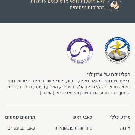
ללא תופעות לוואי או סיכונים או תלות
בתרופות וניתוחים
הקליניקה של עידן לוי
מציעה שירותי: רפואה סינית, דיקור, ייעוץ לאורח חיים בריא ושירותי
רפואה משלימה לאזורים הנ"ל: השפלה, השרון, רעננה, הרצליה, רמת
השרון, כפר סבא, הוד השרון ותל אביב-יפו (המרכז).
מידע כללי
כאבי ראש
תחומים נוספים
אודות
סחרחורות פתאומיות
כאבי גב וגפיים