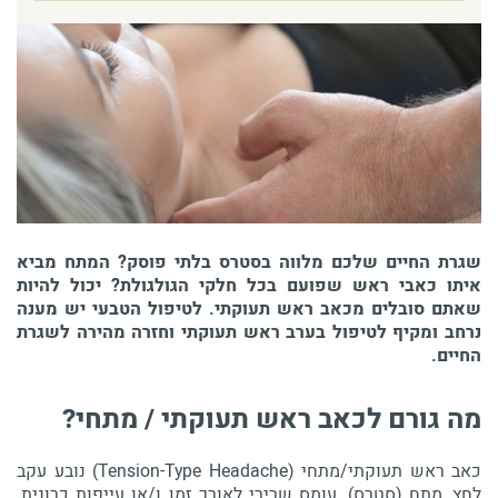
שגרת החיים שלכם מלווה בסטרס בלתי פוסק? המתח מביא
איתו כאבי ראש שפועם בכל חלקי הגולגולת? יכול להיות
שאתם סובלים מכאב ראש תעוקתי. לטיפול הטבעי יש מענה
נרחב ומקיף לטיפול בערב ראש תעוקתי וחזרה מהירה לשגרת
החיים.
מה גורם לכאב ראש תעוקתי / מתחי?
כאב ראש תעוקתי/מתחי (Tension-Type Headache) נובע עקב
לחץ, מתח (סטרס), עומס שרירי לאורך זמן ו/או עייפות כרונית.