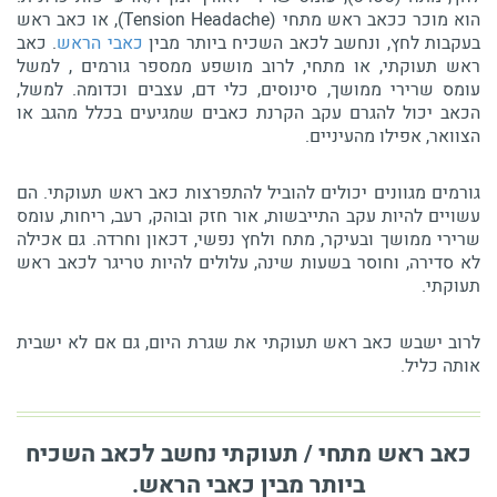
הוא מוכר ככאב ראש מתחי (Tension Headache), או כאב ראש
בעקבות לחץ, ונחשב לכאב השכיח ביותר מבין
כאבי הראש
. כאב
ראש תעוקתי, או מתחי, לרוב מושפע ממספר גורמים , למשל
עומס שרירי ממושך, סינוסים, כלי דם, עצבים וכדומה. למשל,
הכאב יכול להגרם עקב הקרנת כאבים שמגיעים בכלל מהגב או
הצוואר, אפילו מהעיניים.
גורמים מגוונים יכולים להוביל להתפרצות כאב ראש תעוקתי. הם
עשויים להיות עקב התייבשות, אור חזק ובוהק, רעב, ריחות, עומס
שרירי ממושך ובעיקר, מתח ולחץ נפשי, דכאון וחרדה. גם אכילה
לא סדירה, וחוסר בשעות שינה, עלולים להיות טריגר לכאב ראש
תעוקתי.
לרוב ישבש כאב ראש תעוקתי את שגרת היום, גם אם לא ישבית
אותה כליל.
כאב ראש מתחי / תעוקתי נחשב לכאב השכיח
ביותר מבין כאבי הראש.